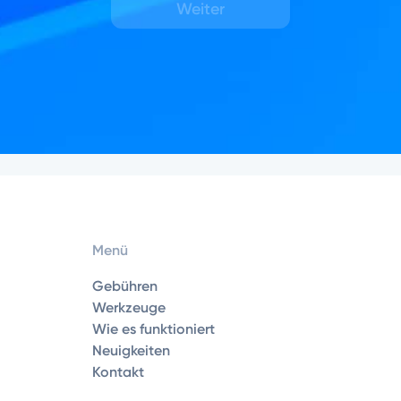
Weiter
Menü
Gebühren
Werkzeuge
Wie es funktioniert
Neuigkeiten
Kontakt