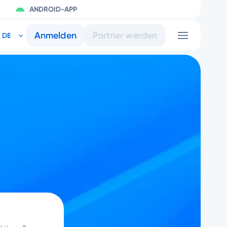
ANDROID-APP
Anmelden
Partner werden