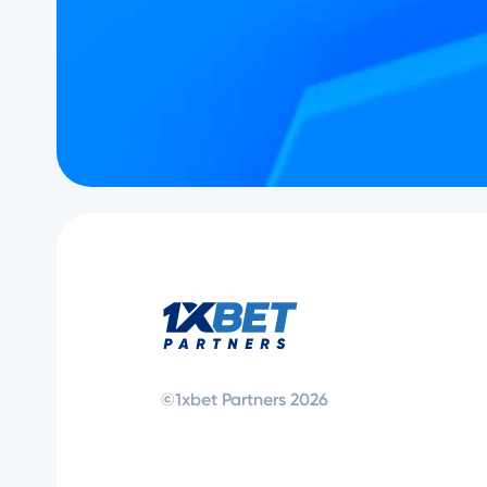
©1xbet Partners 2026