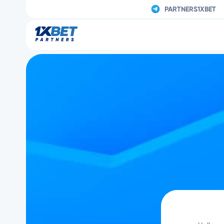
PARTNERS1XBET