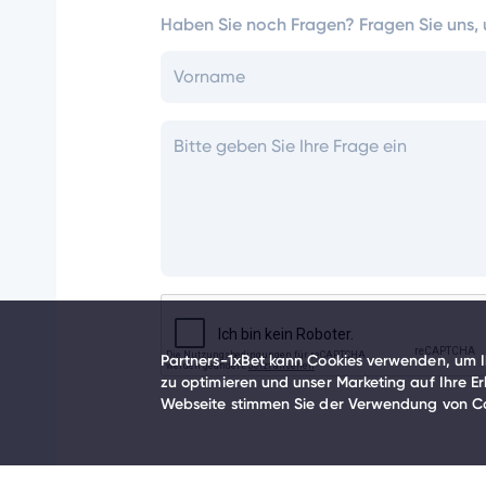
Haben Sie noch Fragen? Fragen Sie uns, 
Partners-1xBet kann Cookies verwenden, um 
zu optimieren und unser Marketing auf Ihre E
Webseite stimmen Sie der Verwendung von Co