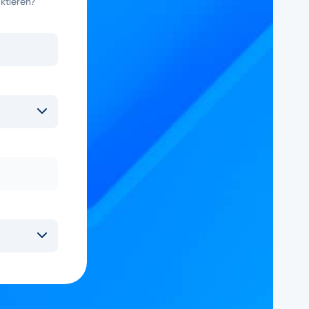
ktieren?