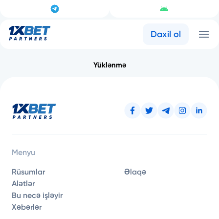
Daxil ol
Yüklənmə
Menyu
Rüsumlar
Əlaqə
Alətlər
Bu necə işləyir
Xəbərlər