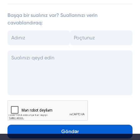
Başqa bir sualınız var? Suallarınızı verin
cavablandıraq:
Göndər