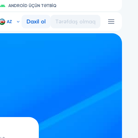
ANDROID ÜÇÜN TƏTBIQ
Daxil ol
Tərəfdaş olmaq