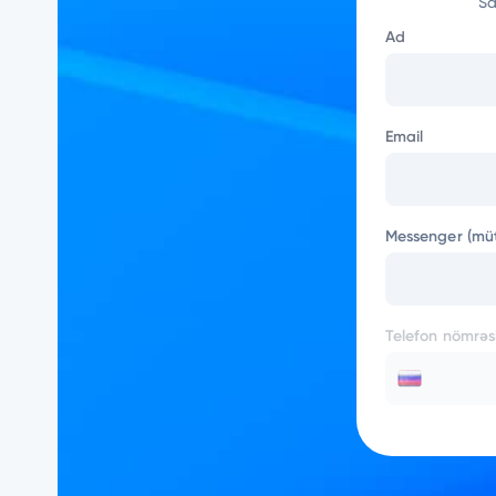
Sa
Ad
Email
Messenger (müt
Telefon nömrəs