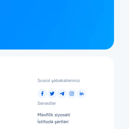
Sosial şəbəkələrimiz
Sənədlər
Məxfilik siyasəti
İstifadə şərtləri