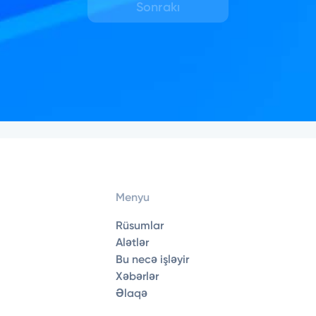
Sonrakı
Menyu
Rüsumlar
Alətlər
Bu necə işləyir
Xəbərlər
Əlaqə