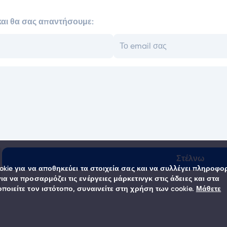
και θα σας απαντήσουμε:
Στέλνω
okie για να αποθηκεύει τα στοιχεία σας και να συλλέγει πληροφορ
α να προσαρμόζει τις ενέργειες μάρκετινγκ στις άδειες και στα
ποιείτε τον ιστότοπο, συναινείτε στη χρήση των cookie.
Μάθετε