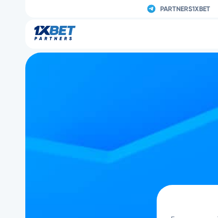
PARTNERS1XBET