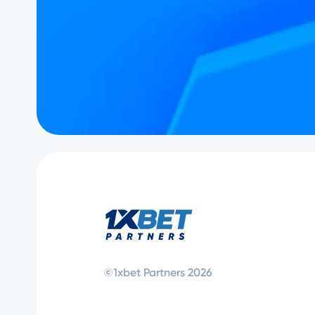
©1xbet Partners 2026