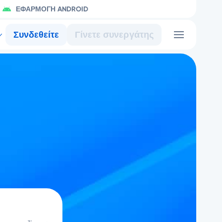
ΕΦΑΡΜΟΓΉ ANDROID
Συνδεθείτε
Γίνετε συνεργάτης