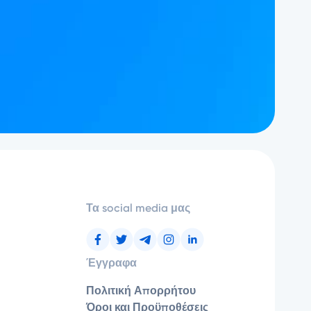
Τα social media μας
Έγγραφα
Πολιτική Απορρήτου
Όροι και Προϋποθέσεις