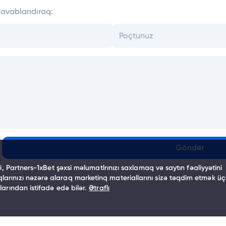
 cavablandıraq:
Göndər
ki, Partners-1xBet şəxsi məlumatlrınızı saxlamaq və saytın fəaliyyətini
larınızı nəzərə alaraq marketinq materiallarını sizə təqdim etmək ü
larından istifadə edə bilər.
Ətraflı