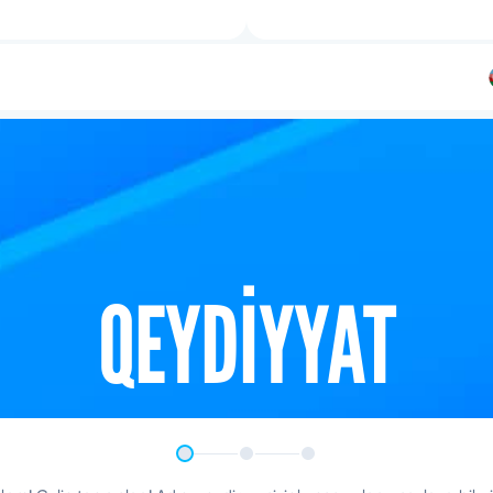
QEYDIYYAT