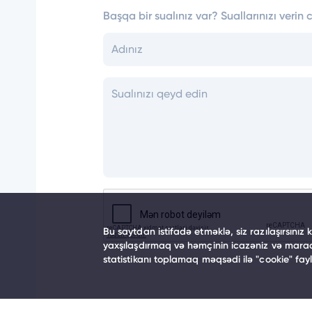
Başqa bir sualınız var? Suallarınızı verin
Bu saytdan istifadə etməklə, siz razılaşırsınız 
yaxşılaşdırmaq və həmçinin icazəniz və maraq
statistikanı toplamaq məqsədi ilə "cookie" fayl