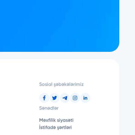
Sosial şəbəkələrimiz
Sənədlər
Məxfilik siyasəti
İstifadə şərtləri