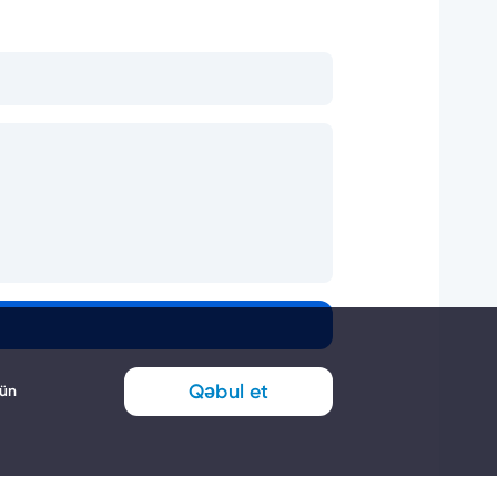
Qəbul et
çün