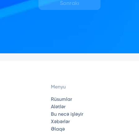
Sonrakı
Menyu
Rüsumlar
Alətlər
Bu necə işləyir
Xəbərlər
Əlaqə