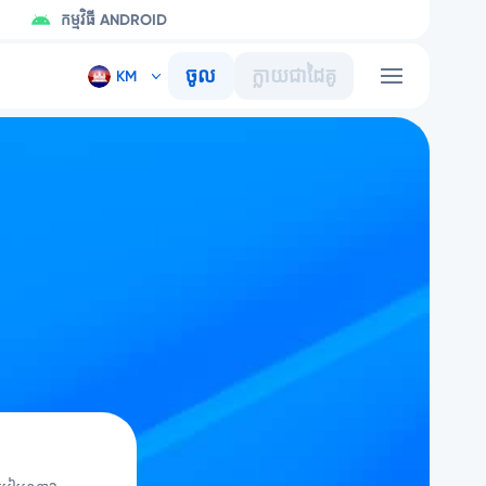
កម្មវិធី ANDROID
ចូល
ក្លាយជាដៃគូ