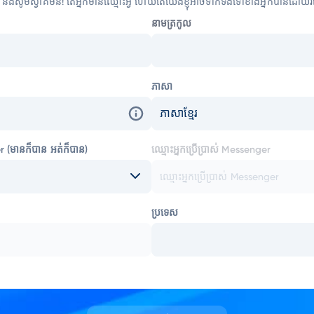
រ និងសូមស្វាគមន៍! តើអ្នកមានឈ្មោះអ្វី ហើយតើយើងខ្ញុំអាចទាក់ទងទៅខាងអ្នកបានដ
នាមត្រកូល
ភាសា
ភាសាខ្មែរ
er (មានក៏បាន អត់ក៏បាន)
ឈ្មោះអ្នកប្រើប្រាស់ Messenger
ប្រទេស