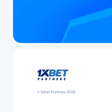
©1xbet Partners 2026