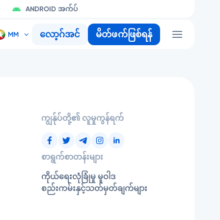
ANDROID အက်ပ်
လော့ဂ်အင်
မိတ်ဖက်ဖြစ်ရန်
ကျွန်ုပ်တို့၏ လူမှုကွန်ရက်
စာရွက်စာတန်းများ
ကိုယ်ရေးလုံခြုံမှု မူဝါဒ
စည်းကမ်းနှင့်သတ်မှတ်ချက်များ