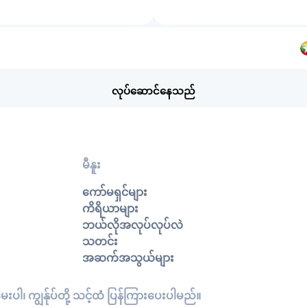
လုပ်ဆောင်နေသည်
မီနူး
ကော်မရှင်များ
ကိရိယာများ
ဘယ်လိုအလုပ်လုပ်လဲ
သတင်း
အဆက်အသွယ်များ
းပါ၊ ကျွန်ုပ်တို့ သင့်ထံ ပြန်ကြားပေးပါမည်။