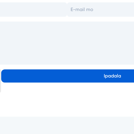
Ipadala