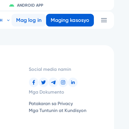
ANDROID APP
Mag log in
Maging kasosyo
Social media namin
Mga Dokumento
Patakaran sa Privacy
Mga Tuntunin at Kundisyon