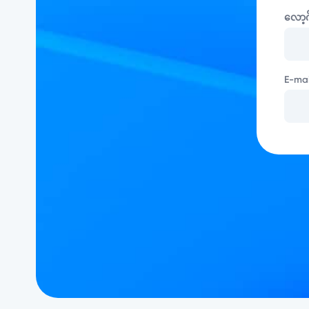
လော့ဂ
E-mai