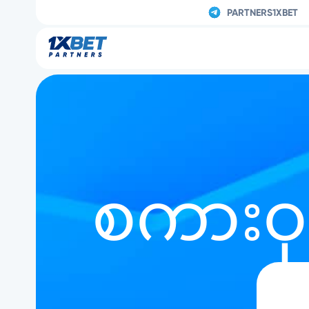
PARTNERS1XBET
စကားဝှ