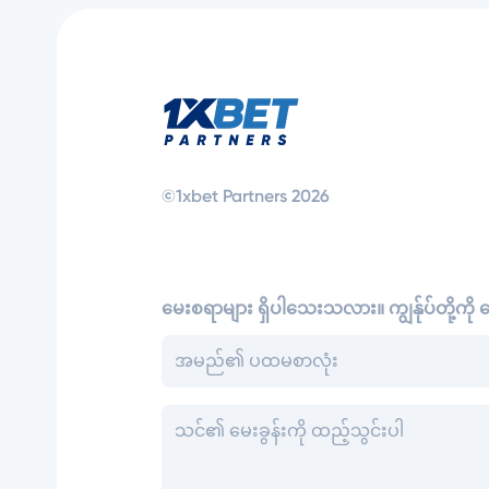
©1xbet Partners 2026
မေးစရာများ ရှိပါသေးသလား။ ကျွန်ုပ်တို့ကို မေ