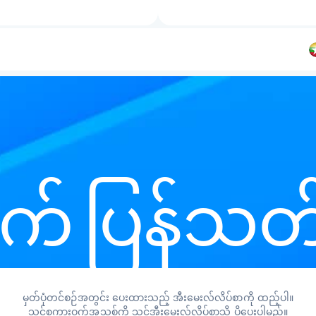
က် ပြန်သတ်
မှတ်ပုံတင်စဉ်အတွင်း ပေးထားသည့် အီးမေးလ်လိပ်စာကို ထည့်ပါ။
သင့်စကားဝှက်အသစ်ကို သင့်အီးမေးလ်လိပ်စာသို့ ပို့ပေးပါမည်။