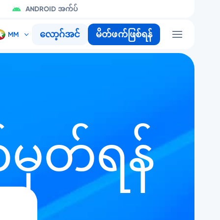
ANDROID အက်ပ်
လော့ဂ်အင်
မိတ်ဖက်ဖြစ်ရန်
မှတ်ရန်