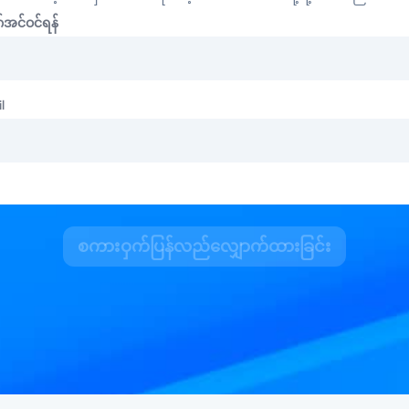
်အင်ဝင်ရန်
l
စကားဝှက်ပြန်လည်လျှောက်ထားခြင်း