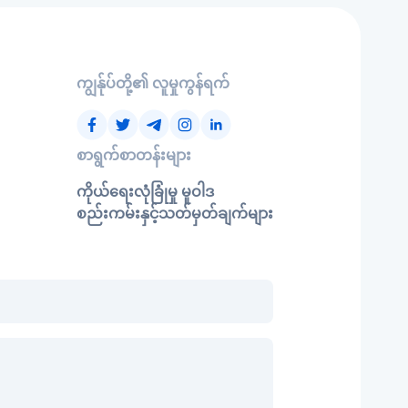
ကျွန်ုပ်တို့၏ လူမှုကွန်ရက်
စာရွက်စာတန်းများ
ကိုယ်ရေးလုံခြုံမှု မူဝါဒ
စည်းကမ်းနှင့်သတ်မှတ်ချက်များ