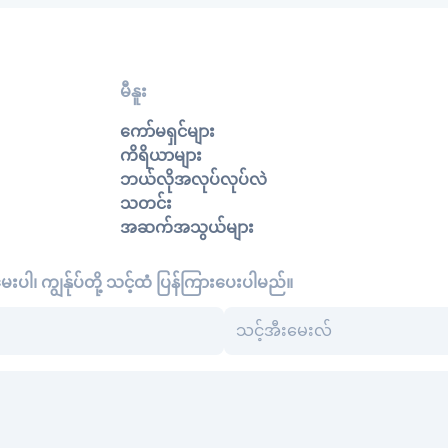
မီနူး
ကော်မရှင်များ
ကိရိယာများ
ဘယ်လိုအလုပ်လုပ်လဲ
သတင်း
အဆက်အသွယ်များ
းပါ၊ ကျွန်ုပ်တို့ သင့်ထံ ပြန်ကြားပေးပါမည်။