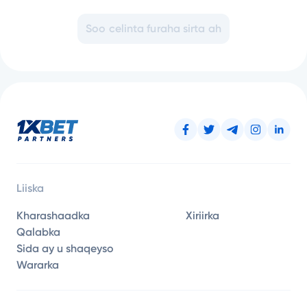
Soo celinta furaha sirta ah
Liiska
Kharashaadka
Xiriirka
Qalabka
Sida ay u shaqeyso
Wararka