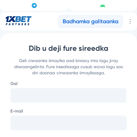
Badhamka galitaanka
Dib u deji fure sireedka
Geli ciwaanka iimaylka aad bixisay inta lagu jiray
diiwaangelinta.
Fure ireedkaaga cusub waxa lagu soo
diri doonaa cinwaanka iimaylkaaga.
Gal
E-mail