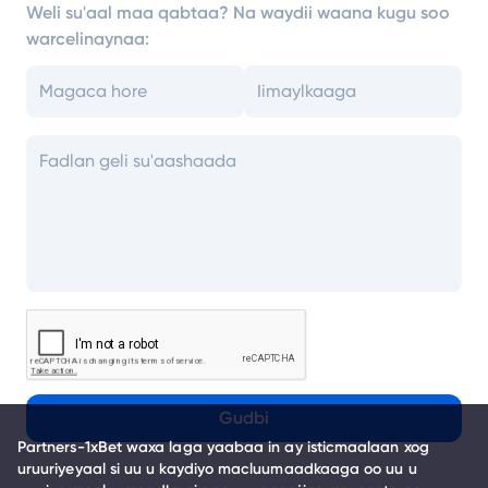
Weli su'aal maa qabtaa? Na waydii waana kugu soo
warcelinaynaa:
Gudbi
Partners-1xBet waxa laga yaabaa in ay isticmaalaan xog
uruuriyeyaal si uu u kaydiyo macluumaadkaaga oo uu u