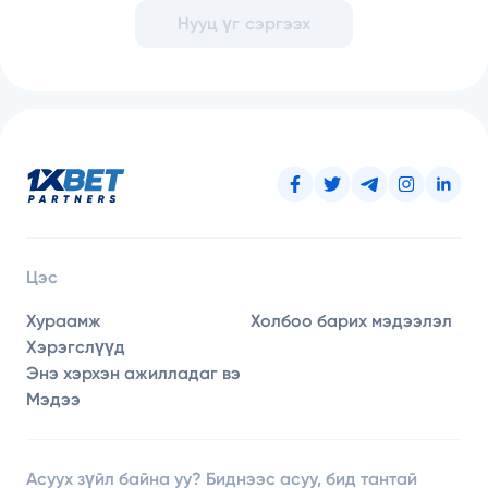
Нууц үг сэргээх
Цэс
Хураамж
Холбоо барих мэдээлэл
Хэрэгслүүд
Энэ хэрхэн ажилладаг вэ
Мэдээ
Асуух зүйл байна уу? Биднээс асуу, бид тантай