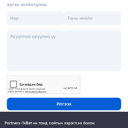
эргэн холбогдоно:
Илгээх
Partners-1xBet нь танд сайтын хэрэглээ болон
Баримт бичиг