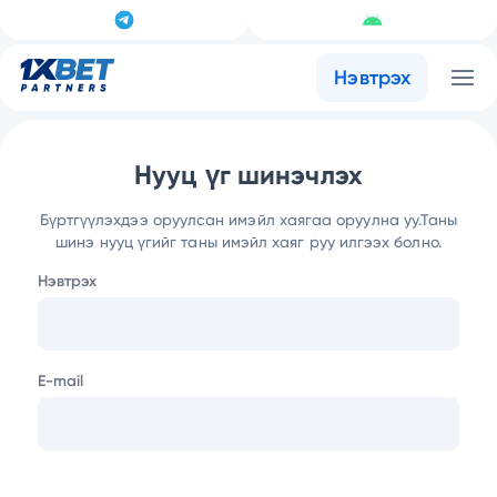
Нэвтрэх
Нууц үг шинэчлэх
Бүртгүүлэхдээ оруулсан имэйл хаягаа оруулна уу.
Таны
шинэ нууц үгийг таны имэйл хаяг руу илгээх болно.
Нэвтрэх
E-mail