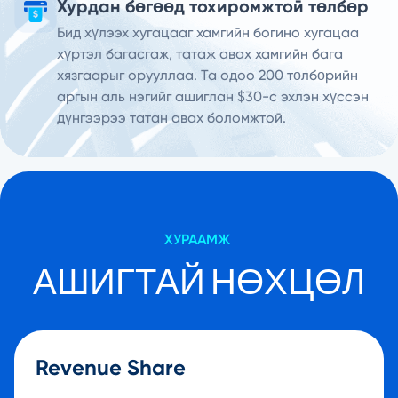
Хурдан бөгөөд тохиромжтой төлбөр
Бид хүлээх хугацааг хамгийн богино хугацаа
хүртэл багасгаж, татаж авах хамгийн бага
хязгаарыг орууллаа. Та одоо 200 төлбөрийн
аргын аль нэгийг ашиглан $30-с эхлэн хүссэн
дүнгээрээ татан авах боломжтой.
ХУРААМЖ
АШИГТАЙ НӨХЦӨЛ
Revenue Share