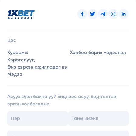
Цэс
Хураамж
Холбоо барих мэдээлэл
Хэрэгслүүд
Энэ хэрхэн ажилладаг вэ
Мэдээ
Асуух зүйл байна уу? Биднээс асуу, бид тантай
эргэн холбогдоно: