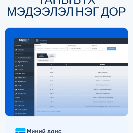
МЭДЭЭЛЭЛ НЭГ ДОР
Миний данс