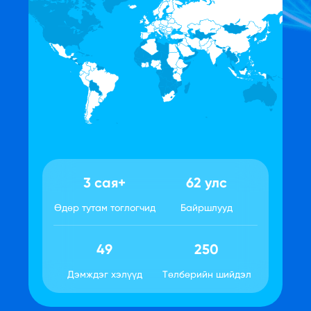
3 сая+
62 улс
Өдөр тутам тоглогчид
Байршлууд
49
250
Дэмждэг хэлүүд
Төлбөрийн шийдэл