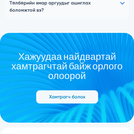
Төлбөрийн ямар аргуудыг ашиглах
боломжтой вэ?
Хажуудаа найдвартай
хамтрагчтай байж орлого
олоорой
Хамтрагч болох