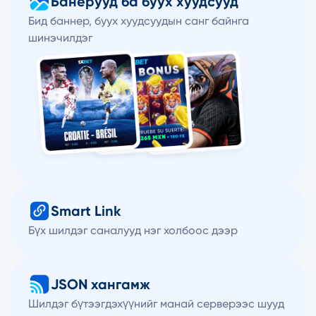
Банерууд ба буух хуудсууд
Бид баннер, буух хуудсуудын санг байнга
шинэчилдэг
Smart Link
Бүх шилдэг саналууд нэг холбоос дээр
JSON хангамж
Шилдэг бүтээгдэхүүнийг манай серверээс шууд