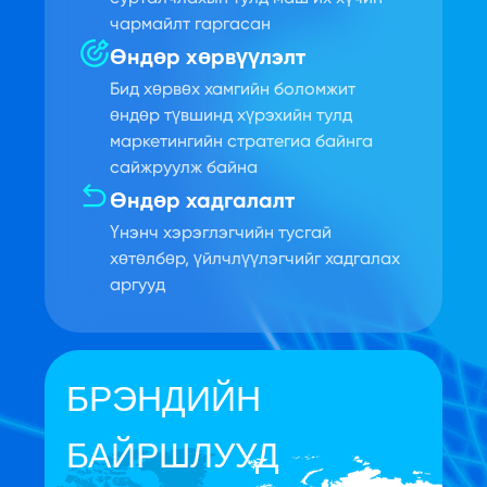
чармайлт гаргасан
Өндөр хөрвүүлэлт
Бид хөрвөх хамгийн боломжит
өндөр түвшинд хүрэхийн тулд
маркетингийн стратегиа байнга
сайжруулж байна
Өндөр хадгалалт
Үнэнч хэрэглэгчийн тусгай
хөтөлбөр, үйлчлүүлэгчийг хадгалах
аргууд
БРЭНДИЙН
БАЙРШЛУУД