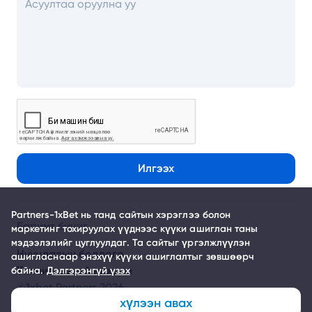
Илгээх
Partners-1xBet нь танд сайтын хэрэглээ болон
Баримт бичиг
маркетинг тохируулах үүднээс күүки ашиглан таны
мэдээлэлийг цуглуулдаг. Та сайтыг үргэлжлүүлэн
Нууцлалын бодлого
ашигласнаар энэхүү күүки ашиглалтыг зөвшөөрч
Үйлчилгээний нөхцөл
байна.
Дэлгэрэнгүй үзэх
©1xbet Partners 2026
хүлээн авах