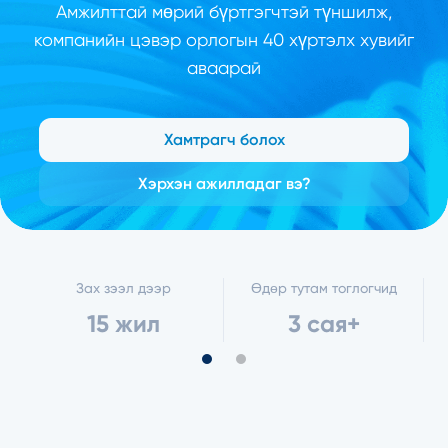
Амжилттай мөрий бүртгэгчтэй түншилж,
компанийн цэвэр орлогын 40 хүртэлх хувийг
аваарай
Хамтрагч болох
Хэрхэн ажилладаг вэ?
Зах зээл дээр
Өдөр тутам тоглогчид
15 жил
3 сая+