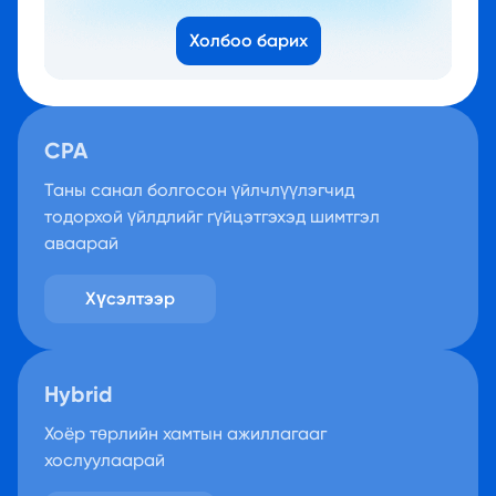
Холбоо барих
CPA
Таны санал болгосон үйлчлүүлэгчид
тодорхой үйлдлийг гүйцэтгэхэд шимтгэл
аваарай
Хүсэлтээр
Hybrid
Хоёр төрлийн хамтын ажиллагааг
хослуулаарай