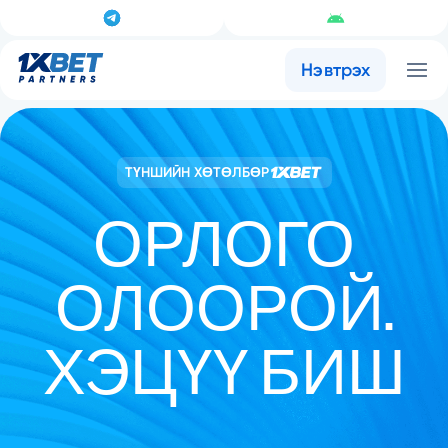
Нэвтрэх
ТҮНШИЙН ХӨТӨЛБӨР
ОРЛОГО
ОЛООРОЙ.
ХЭЦҮҮ БИШ