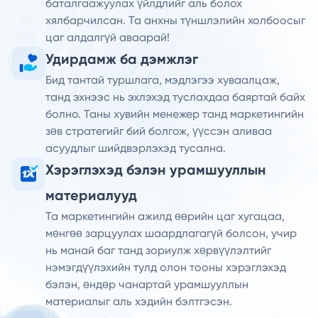
баталгаажуулах үйлдлийг аль болох
хялбарчилсан. Та анхны түншлэлийн холбоосыг
цаг алдалгүй аваарай!
Удирдамж ба дэмжлэг
Бид тантай туршлага, мэдлэгээ хуваалцаж,
танд эхнээс нь эхлэхэд туслахдаа баяртай байх
болно. Таны хувийн менежер танд маркетингийн
зөв стратегийг бий болгож, үүссэн аливаа
асуудлыг шийдвэрлэхэд тусална.
Хэрэглэхэд бэлэн урамшууллын
материалууд
Та маркетингийн ажилд өөрийн цаг хугацаа,
мөнгөө зарцуулах шаардлагагүй болсон, учир
нь манай баг танд зориулж хөрвүүлэлтийг
нэмэгдүүлэхийн тулд олон тооны хэрэглэхэд
бэлэн, өндөр чанартай урамшууллын
материалыг аль хэдийн бэлтгэсэн.