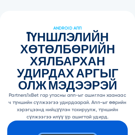
ANDROID АПП
TҮНШЛЭЛИЙН
ХӨТӨЛБӨРИЙН
ХЯЛБАРХАН
УДИРДАХ АРГЫГ
ОЛЖ МЭДЭЭРЭЙ
Partners1xBet гар утасны апп-ыг ашиглан хаанаас
ч түншийн сүлжээгээ удирдаарай. Апп-ыг өөрийн
хэрэгцээнд нийцүүлэн тохируулж, түншийн
сүлжээгээ илүү үр ашигтай удирд.