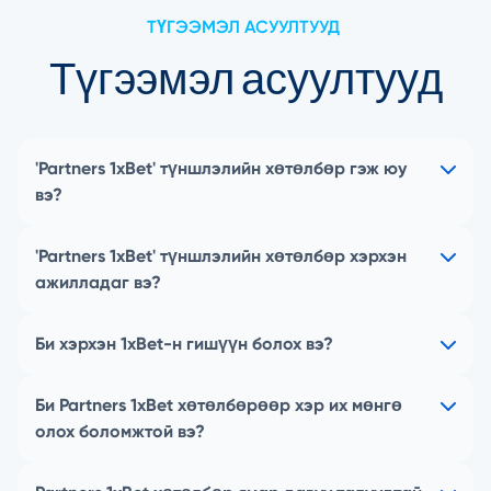
ТҮГЭЭМЭЛ АСУУЛТУУД
Түгээмэл асуултууд
'Partners 1xBet' түншлэлийн хөтөлбөр гэж юу
вэ?
'Partners 1xBet' түншлэлийн хөтөлбөр хэрхэн
ажилладаг вэ?
Би хэрхэн 1xBet-н гишүүн болох вэ?
Би Partners 1xBet хөтөлбөрөөр хэр их мөнгө
олох боломжтой вэ?