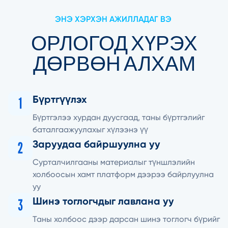
ЭНЭ ХЭРХЭН АЖИЛЛАДАГ ВЭ
ОРЛОГОД ХҮРЭХ
ДӨРВӨН АЛХАМ
Бүртгүүлэх
Бүртгэлээ хурдан дуусгаад, таны бүртгэлийг
баталгаажуулахыг хүлээнэ үү
Заруудаа байршуулна уу
Сурталчилгааны материалыг түншлэлийн
холбоосын хамт платформ дээрээ байрлуулна
уу
Шинэ тоглогчдыг лавлана уу
Таны холбоос дээр дарсан шинэ тоглогч бүрийг