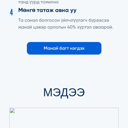
танд үүрд томилно
Мөнгө татаж авна уу
Та санал болгосон үйлчлүүлэгч бүрээсээ
манай цэвэр орлогын 40% хүртэл аваарай.
Манай багт нэгдэх
МЭДЭЭ