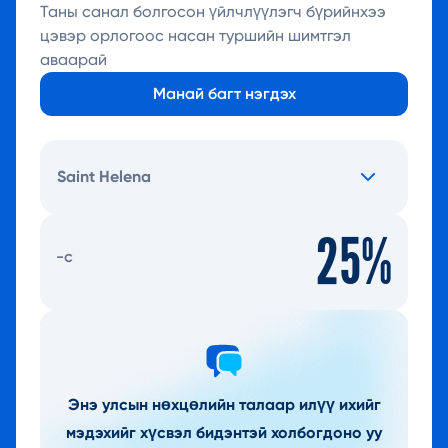
Таны санал болгосон үйлчлүүлэгч бүрийнхээ
цэвэр орлогоос насан туршийн шимтгэл
аваарай
Манай багт нэгдэх
Saint Helena
25%
-с
Энэ улсын нөхцөлийн талаар илүү ихийг
мэдэхийг хүсвэл бидэнтэй холбогдоно уу