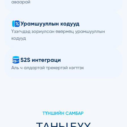
аваарай
Урамшууллын кодууд
Үзэгчдэд зориулсан өвөрмөц урамшууллын
кодууд
S2S интеграци
Аль ч алдартай трекертэй нэгтгэх
ТҮНШИЙН САМБАР
ТАНЫ БҮХ