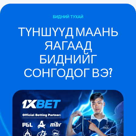
БИДНИЙ ТУХАЙ
ТҮНШҮҮД МААНЬ
ЯАГААД
БИДНИЙГ
СОНГОДОГ ВЭ?