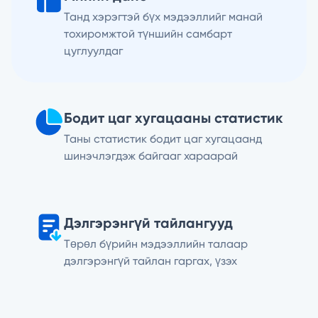
Танд хэрэгтэй бүх мэдээллийг манай
тохиромжтой түншийн самбарт
цуглуулдаг
Бодит цаг хугацааны статистик
Таны статистик бодит цаг хугацаанд
шинэчлэгдэж байгааг хараарай
Дэлгэрэнгүй тайлангууд
Төрөл бүрийн мэдээллийн талаар
дэлгэрэнгүй тайлан гаргах, үзэх