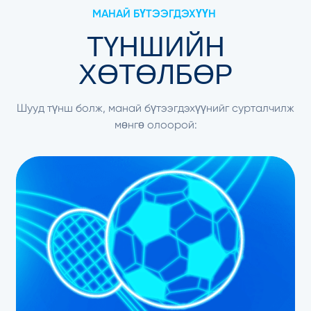
МАНАЙ БҮТЭЭГДЭХҮҮН
ТҮНШИЙН
ХӨТӨЛБӨР
Шууд түнш болж, манай бүтээгдэхүүнийг сурталчилж
мөнгө олоорой: