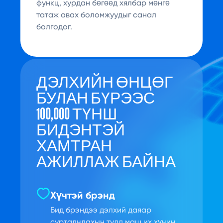
функц, хурдан бөгөөд хялбар мөнгө
татаж авах боломжуудыг санал
болгодог.
ДЭЛХИЙН ӨНЦӨГ
БУЛАН БҮРЭЭС
100,000 ТҮНШ
БИДЭНТЭЙ
ХАМТРАН
АЖИЛЛАЖ БАЙНА
Хүчтэй брэнд
Бид брэндээ дэлхий даяар
сурталчлахын тулд маш их хүчин