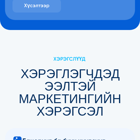
Хүсэлтээр
ХЭРЭГСЛҮҮД
ХЭРЭГЛЭГЧДЭД
ЭЭЛТЭЙ
МАРКЕТИНГИЙН
ХЭРЭГСЭЛ