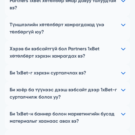
Partners 1xBet хөтөлбөр ямар давуу талуудтай
вэ?
Түншлэлийн хөтөлбөрт хамрагдахад үнэ
төлбөргүй юу?
Хэрэв би вэбсайтгүй бол Partners 1xBet
хөтөлбөрт хэрхэн хамрагдах вэ?
Би 1xBet-г хэрхэн сурталчлах вэ?
Би хоёр ба түүнээс дээш вэбсайт дээр 1xBet-г
сурталчилж болох уу?
Би 1xBet-н баннер болон маркетингийн бусад
материалыг хаанаас авах вэ?