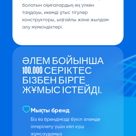
болатын оқиғалардың ең үлкен
таңдауы, икемді ұтыс тігулер
конструкторы, ыңғайлы және жылдам
алу мүмкіндіктері.
ӘЛЕМ БОЙЫНША
100.000 СЕРІКТЕС
БІЗБЕН БІРГЕ
ЖҰМЫС ІСТЕЙДІ.
Мықты бренд
Біз өз брендімізді бүкіл әлемде
ілгерілету үшін көп күш
жұмсаудамыз