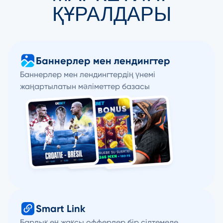
ҚҰРАЛДАРЫ
Баннерлер мен лендингтер
Баннерлер мен лендингтердің үнемі
жаңартылатын мәліметтер базасы
Smart Link
Барлық ең жақсы офферлер бір сілтемеде