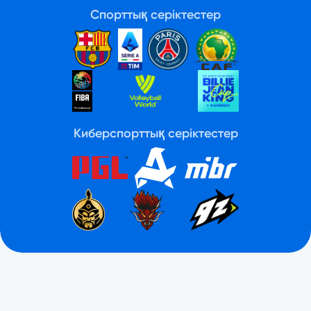
Спорттық серіктестер
Киберспорттық серіктестер