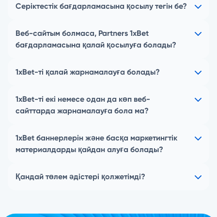
Серіктестік бағдарламасына қосылу тегін бе?
Веб-сайтым болмаса, Partners 1xBet
бағдарламасына қалай қосылуға болады?
1xBet-ті қалай жарнамалауға болады?
1xBet-ті екі немесе одан да көп веб-
сайттарда жарнамалауға бола ма?
1xBet баннерлерін және басқа маркетингтік
материалдарды қайдан алуға болады?
Қандай төлем әдістері қолжетімді?