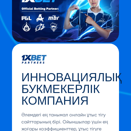
ИННОВАЦИЯЛЫҚ
БУКМЕКЕРЛІК
КОМПАНИЯ
Әлемдегі ең танымал онлайн ұтыс тігу
сайттарының бірі. Ойыншылар үшін ең
жоғары коэффициенттер, ұтыс тігуге