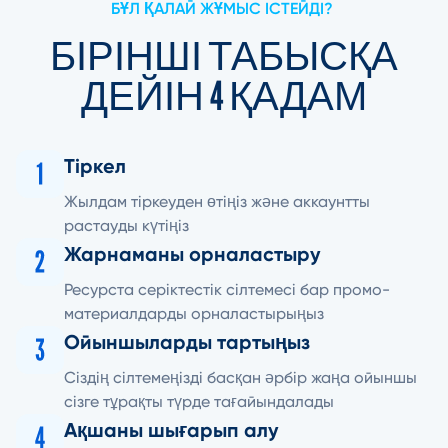
БҰЛ ҚАЛАЙ ЖҰМЫС ІСТЕЙДІ?
БІРІНШІ ТАБЫСҚА
ДЕЙІН 4 ҚАДАМ
Тіркел
Жылдам тіркеуден өтіңіз және аккаунтты
растауды күтіңіз
Жарнаманы орналастыру
Ресурста серіктестік сілтемесі бар промо-
материалдарды орналастырыңыз
Ойыншыларды тартыңыз
Сіздің сілтемеңізді басқан әрбір жаңа ойыншы
сізге тұрақты түрде тағайындалады
Ақшаны шығарып алу