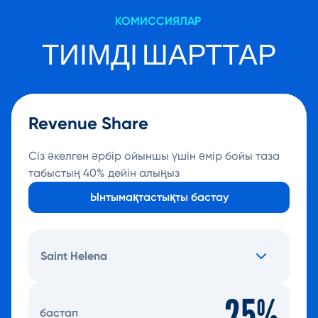
КОМИССИЯЛАР
ТИІМДІ ШАРТТАР
Revenue Share
Сіз әкелген әрбір ойыншы үшін өмір бойы таза
табыстың 40% дейін алыңыз
Ынтымақтастықты бастау
Saint Helena
25%
бастап