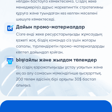
нөлден бастауға көмектесеміз. Сіздің жеке
менеджеріңіз дұрыс маркетингтік стратегияны
құруға және туындаған кез келген мәселені
шешуге көмектеседі.
Дайын промо-материалдар
Сізге енді жеке ресурстарыңызды жұмсаудың
қажеті жоқ, біздің команда сіз үшін жоғары
сапалы, түрлендіретін промо-материалдарды
көптеп дайындап қойған.
Ыңғайлы және жылдам төлемдер
Біз сіздің қаражатыңызды ұстау уақытын және
ең аз алу сомасын мүмкіндігінше қысқарттық.
200 төлем әдісінің бірі арқылы 30$ бастап
алыңыз.