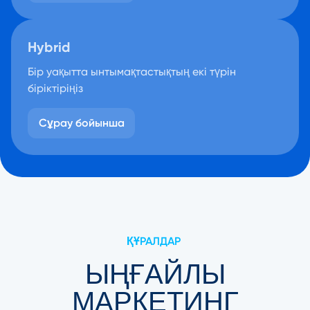
Hybrid
Бір уақытта ынтымақтастықтың екі түрін
біріктіріңіз
Сұрау бойынша
ҚҰРАЛДАР
ЫҢҒАЙЛЫ
МАРКЕТИНГ