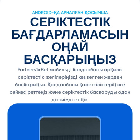
ANDROID-ҚА АРНАЛҒАН ҚОСЫМША
СЕРІКТЕСТІК
БАҒДАРЛАМАСЫН
ОҢАЙ
БАСҚАРЫҢЫЗ
Partners1xBet мобильді қолданбасы арқылы
серіктестік желілеріңізді кез келген жерден
басқарыңыз. Қолданбаны қажеттіліктеріңізге
сәйкес реттеңіз және серіктестік басқаруды одан
да тиімді етіңіз.