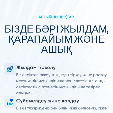
АРТЫҚШЫЛЫҚТАР
БІЗДЕ БӘРІ ЖЫЛДАМ,
ҚАРАПАЙЫМ ЖӘНЕ
АШЫҚ
Жылдам тіркелу
Біз серіктес аккаунтыңызды тіркеу және растау
механизмін мүмкіндігінше жеңілдеттік. Алғашқы
серіктестік сілтемесін мүмкіндігінше тезірек
алыңыз.
Сүйемелдеу және қолдау
Біз өз тәжірибеміз бен білімімізді бөлісеміз, сізге