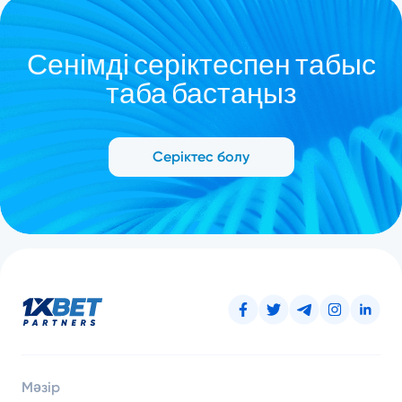
Сенімді серіктеспен табыс
таба бастаңыз
Серіктес болу
Мәзір