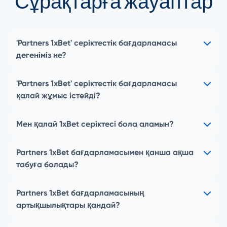
Сұрақтарға жауаптар
'Partners 1xBet' серіктестік бағдарламасы
дегеніміз не?
'Partners 1xBet' серіктестік бағдарламасы
қалай жұмыс істейді?
Мен қалай 1xBet серіктесі бола аламын?
Partners 1xBet бағдарламасымен қанша ақша
табуға болады?
Partners 1xBet бағдарламасының
артықшылықтары қандай?