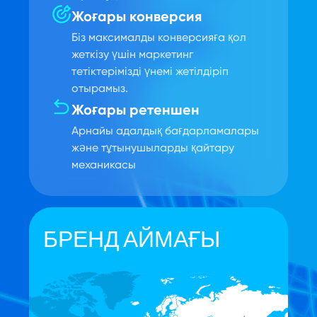
Жоғары конверсия
Біз максималды конверсияға қол
жеткізу үшін маркетинг
тетіктерімізді үнемі жетілдіріп
отырамыз.
Жоғары ретеншен
Арнайы адалдық бағдарламалары
және тұтынушыларды қайтару
механикасы
БРЕНД АЙМАҒЫ