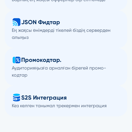
JSON Фидтар
Ең жақсы өнімдерді тікелей біздің серверден
алыңыз
Промокодтар.
Аудиторияңызға арналған бірегей промо-
кодтар
S2S Интеграция
Кез келген танымал трекермен интеграция