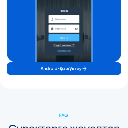
Android-қа жүктеу
FAQ