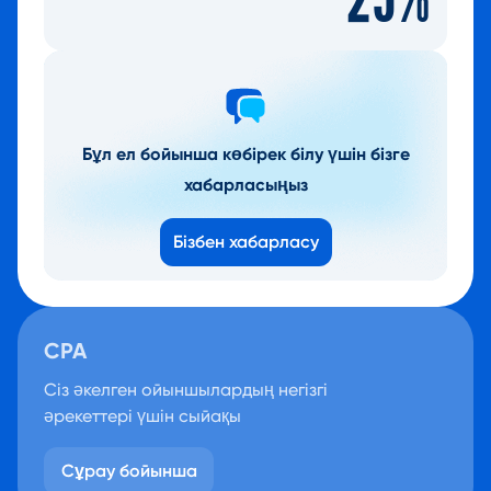
Бұл ел бойынша көбірек білу үшін бізге
хабарласыңыз
Бізбен хабарласу
CPA
Сіз әкелген ойыншылардың негізгі
әрекеттері үшін сыйақы
Сұрау бойынша