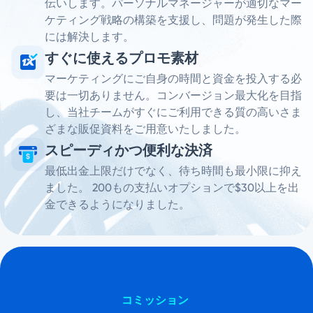
伝いします。パーソナルマネージャーが適切なマー
ケティング戦略の構築を支援し、問題が発生した際
には解決します。
すぐに使えるプロモ素材
マーケティングにご自身の時間と資金を投入する必
要は一切ありません。コンバージョン最大化を目指
し、当社チームがすぐにご利用できる質の高いさま
ざまな販促資料をご用意いたしました。
スピーディかつ便利な決済
最低出金上限だけでなく、待ち時間も最小限に抑え
ました。 200もの支払いオプションで$30以上を出
金できるようになりました。
コミッション