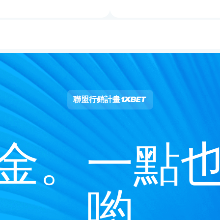
聯盟行銷計畫
金。一點
喲