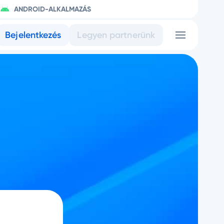
ANDROID-ALKALMAZÁS
Bejelentkezés
Legyen partnerünk