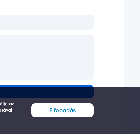
álja az
Elfogadás
ásával