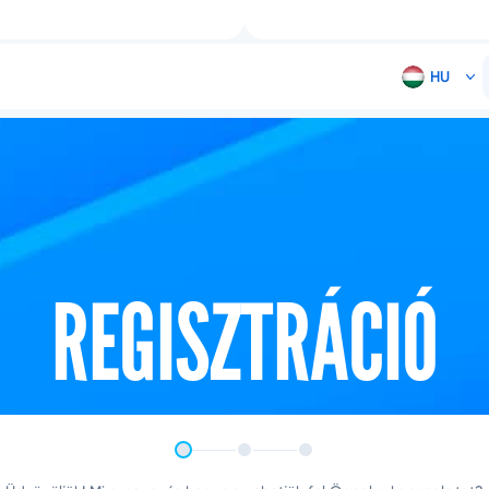
REGISZTRÁCIÓ