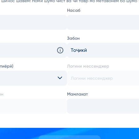
 шинос шавем! Номи шумо чист ва чӣ тавр мо метавонем бо шумо
Насаб
Забон
Тоҷикӣ
тиёрӣ)
Логини мессенджер
он
Мамлакат