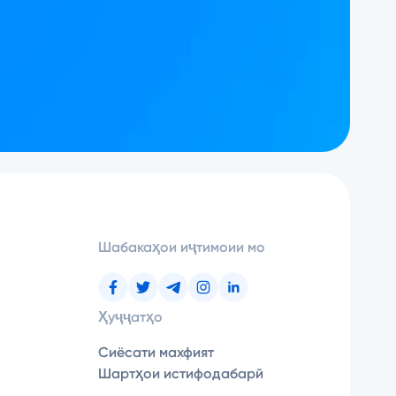
Шабакаҳои иҷтимоии мо
Ҳуҷҷатҳо
Сиёсати махфият
Шартҳои истифодабарӣ