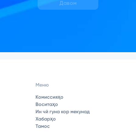
Давом
Меню
Комиссияҳо
Воситаҳо
Ин чӣ гуна кор мекунад
Хабарҳо
Тамос