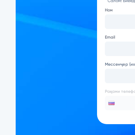
Салом! Биёед
Ном
Email
Мессенҷер (их
Рақами телеф