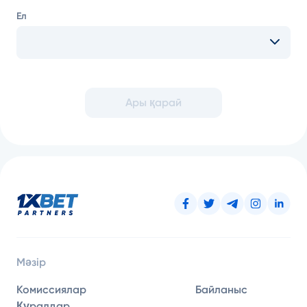
Ел
Ары қарай
Мәзір
Комиссиялар
Байланыс
Құралдар