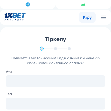
Кіру
Тіркелу
Сәлеметсіз бе! Танысайық! Сіздің атыңыз кім және біз
сізбен қалай байланыса аламыз?
Аты
Тегі