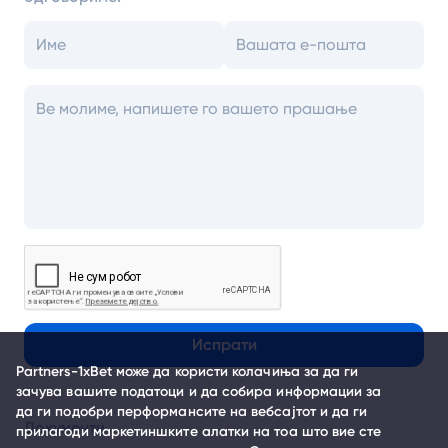
Испрати
Partners-1xBet може да користи колачиња за да ги
зачува вашите податоци и да собира информации за
да ги подобри перформансите на вебсајтот и да ги
Документи
прилагоди маркетиншките алатки на тоа што вие сте