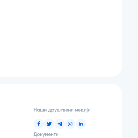
Наши друштвени медији
Документи