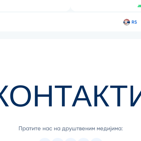
КОНТАКТ
Пратите нас на друштвеним медијима: