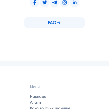
FAQ
Мени
Накнаде
Алати
Како то функционише