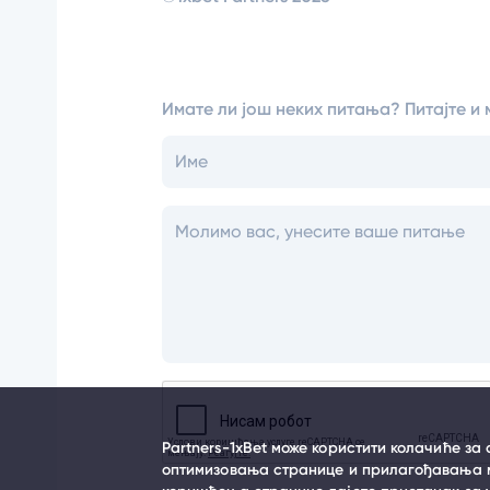
Имате ли још неких питања? Питајте и м
Partners-1xBet може користити колачиће з
оптимизовања странице и прилагођавања 