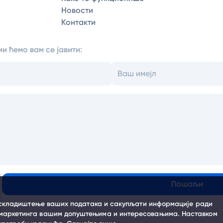
Новости
Контакти
и ћемо вам се јавити:
Пошаљи
а складиштење ваших података и сакупљати информације ради
маркетинга вашим допуштењима и интересовањима. Наставком