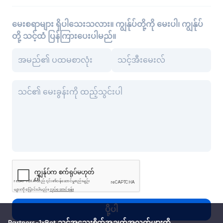
မေးစရာများ ရှိပါသေးသလား။ ကျွန်ုပ်တို့ကို မေးပါ၊ ကျွန်ုပ်
တို့ သင့်ထံ ပြန်ကြားပေးပါမည်။
ပို့ပါ
Partners-1xBet သင့်အသေးစိတ်အချက်အလက်များကို