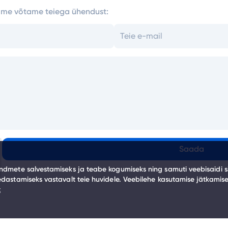
ja me võtame teiega ühendust:
Saada
andmete salvestamiseks ja teabe kogumiseks ning samuti veebisaidi s
 edastamiseks vastavalt teie huvidele. Veebilehe kasutamise jätkamis
t