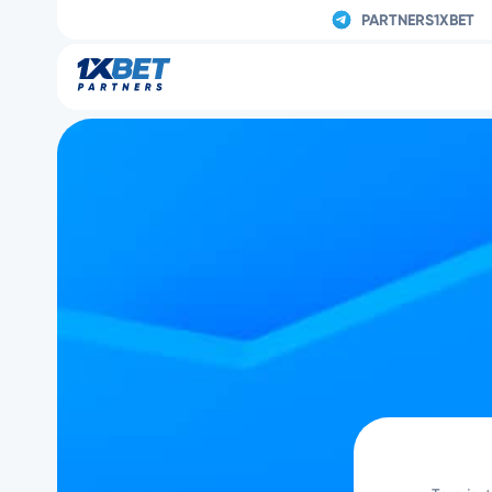
PARTNERS1XBET