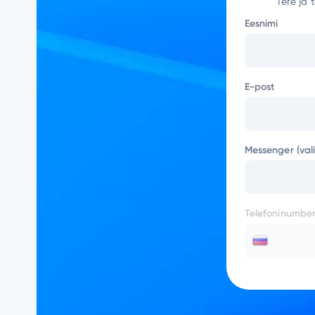
Tere ja 
Eesnimi
E-post
Messenger (vali
Telefoninumbe