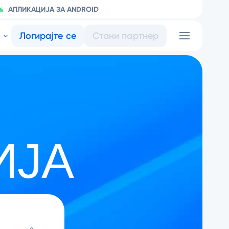
АПЛИКАЦИЈА ЗА ANDROID
Логирајте се
Стани партнер
ИЈА