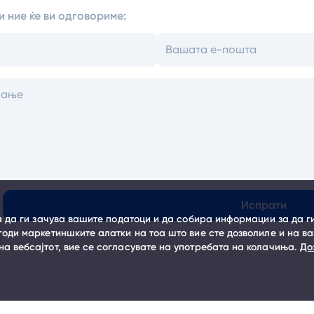
 ние ќе ви одговориме:
Испрати
за да ги зачува вашите податоци и да собира информации за да г
годи маркетиншките алатки на тоа што вие сте дозволиле и на в
а вебсајтот, вие се согласувате на употребата на колачиња.
До