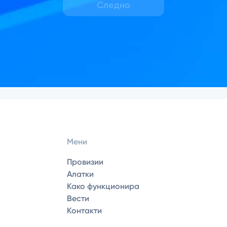
Следно
Мени
Провизии
Алатки
Како функционира
Вести
Контакти