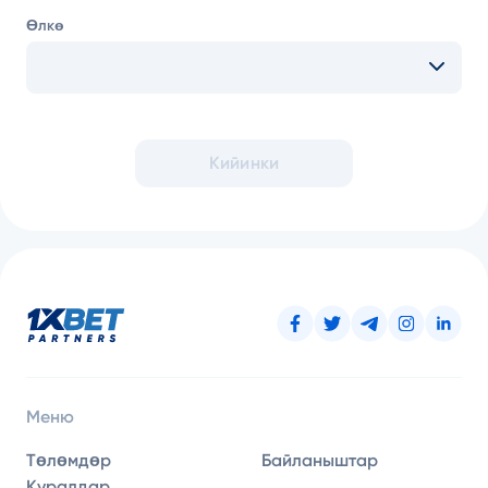
Өлкө
Кийинки
Меню
Төлөмдөр
Байланыштар
Куралдар