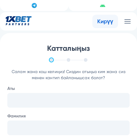
Кирүү
Катталыңыз
Салам жана кош келиңиз! Сиздин атыңыз ким жана сиз
менен кантип байланышсак болот?
Аты
Фамилия