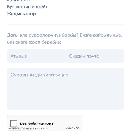
Бул кантип иштейт
Жаңылыктар
Дагы эле суроолоруңуз барбы? Бизге кайрылыңыз,
биз сизге жооп беребиз: