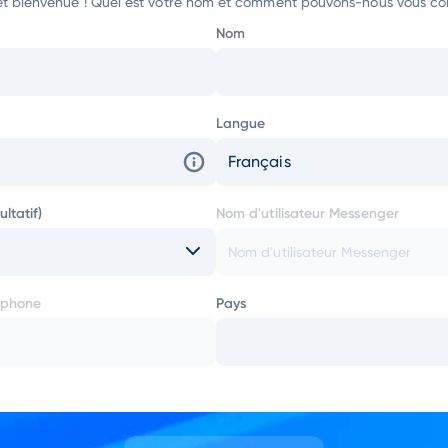
et bienvenue ! Quel est votre nom et comment pouvons-nous vous co
Nom
Langue
Français
ltatif)
Nom d'utilisateur Messenger
éphone
Pays