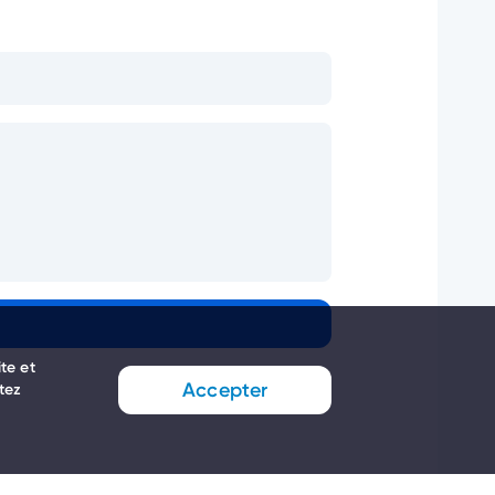
te et
Accepter
ptez